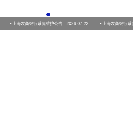
•
上海农商银行系统维护公告
2026-07-22
•
上海农商银行系
财富管理、银行卡及支付
金融产品和服务。