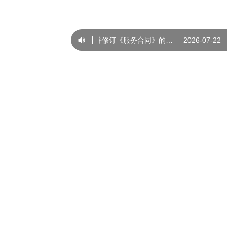
优化调整商业养老金账户规则并修订《服务合同》的公告
2026-07-22
个人业务
服务万家 创造价值
为个人客户提供存款、贷款、
结算等“亲民、便民、惠民”的
查看更多