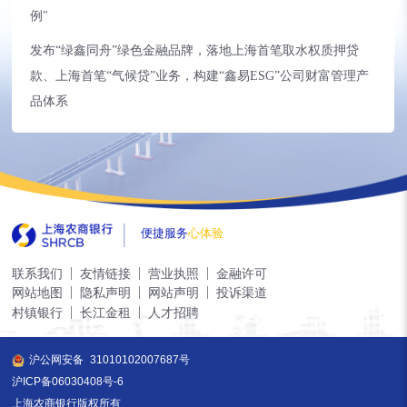
例"
发布“绿鑫同舟”绿色金融品牌，落地上海首笔取水权质押贷
款、上海首笔“气候贷”业务，构建“鑫易ESG”公司财富管理产
品体系
便捷服务
心体验
联系我们
友情链接
营业执照
金融许可
网站地图
隐私声明
网站声明
投诉渠道
村镇银行
长江金租
人才招聘
沪公网安备
31010102007687号
沪ICP备06030408号-6
上海农商银行版权所有