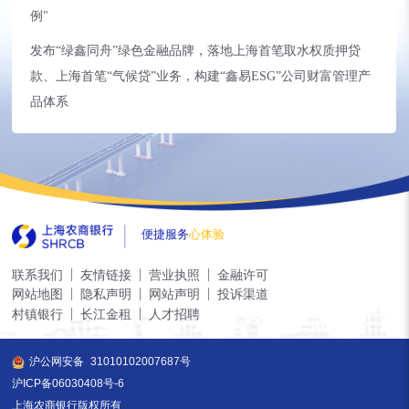
例"
发布“绿鑫同舟”绿色金融品牌，落地上海首笔取水权质押贷
款、上海首笔“气候贷”业务，构建“鑫易ESG”公司财富管理产
品体系
便捷服务
心体验
联系我们
友情链接
营业执照
金融许可
网站地图
隐私声明
网站声明
投诉渠道
村镇银行
长江金租
人才招聘
沪公网安备
31010102007687号
沪ICP备06030408号-6
上海农商银行版权所有