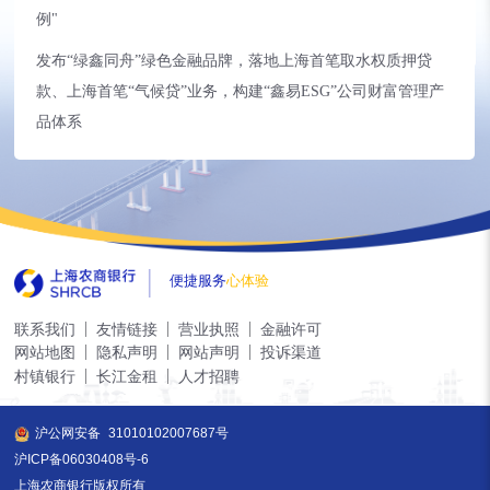
例"
发布“绿鑫同舟”绿色金融品牌，落地上海首笔取水权质押贷
款、上海首笔“气候贷”业务，构建“鑫易ESG”公司财富管理产
品体系
便捷服务
心体验
联系我们
友情链接
营业执照
金融许可
网站地图
隐私声明
网站声明
投诉渠道
村镇银行
长江金租
人才招聘
沪公网安备
31010102007687号
沪ICP备06030408号-6
上海农商银行版权所有