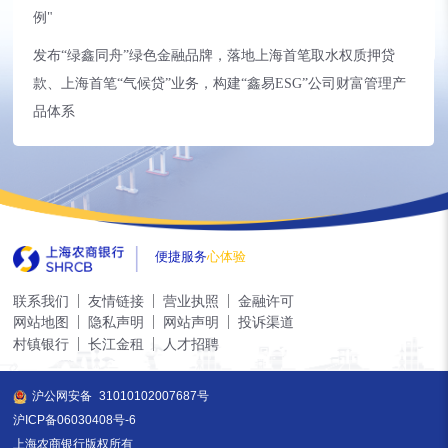
例"
发布“绿鑫同舟”绿色金融品牌，落地上海首笔取水权质押贷
款、上海首笔“气候贷”业务，构建“鑫易ESG”公司财富管理产
品体系
便捷服务
心体验
联系我们
友情链接
营业执照
金融许可
网站地图
隐私声明
网站声明
投诉渠道
村镇银行
长江金租
人才招聘
沪公网安备
31010102007687号
沪ICP备06030408号-6
上海农商银行版权所有