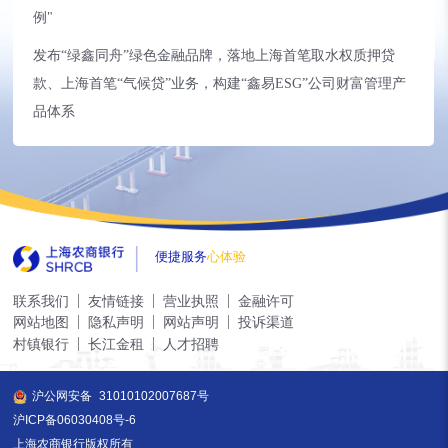
例"
发布“绿鑫同舟”绿色金融品牌，落地上海首笔取水权质押贷
款、上海首笔“气候贷”业务，构建“鑫易ESG”公司财富管理产
品体系
便捷服务
心体验
联系我们
友情链接
营业执照
金融许可
网站地图
隐私声明
网站声明
投诉渠道
村镇银行
长江金租
人才招聘
沪公网安备
31010102007687号
沪ICP备06030408号-6
上海农商银行版权所有