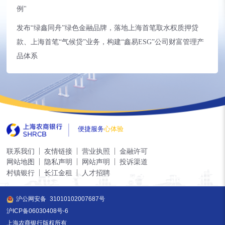
例"
发布“绿鑫同舟”绿色金融品牌，落地上海首笔取水权质押贷
款、上海首笔“气候贷”业务，构建“鑫易ESG”公司财富管理产
品体系
便捷服务
心体验
联系我们
友情链接
营业执照
金融许可
网站地图
隐私声明
网站声明
投诉渠道
村镇银行
长江金租
人才招聘
沪公网安备
31010102007687号
沪ICP备06030408号-6
上海农商银行版权所有