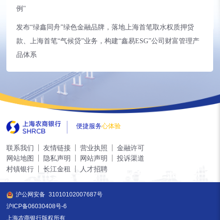
例"
发布“绿鑫同舟”绿色金融品牌，落地上海首笔取水权质押贷
款、上海首笔“气候贷”业务，构建“鑫易ESG”公司财富管理产
品体系
便捷服务
心体验
联系我们
友情链接
营业执照
金融许可
网站地图
隐私声明
网站声明
投诉渠道
村镇银行
长江金租
人才招聘
沪公网安备
31010102007687号
沪ICP备06030408号-6
上海农商银行版权所有