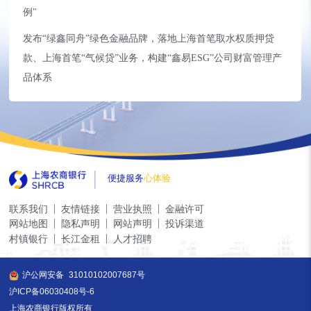
例"
发布“绿鑫同舟”绿色金融品牌，落地上海首笔取水权质押贷
款、上海首笔“气候贷”业务，构建“鑫易ESG”公司财富管理产
品体系
便捷服务
心体验
联系我们
友情链接
营业执照
金融许可
网站地图
隐私声明
网站声明
投诉渠道
村镇银行
长江金租
人才招聘
沪公网安备
31010102007687号
沪ICP备06030408号-6
上海农商银行版权所有