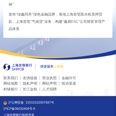
例"
发布“绿鑫同舟”绿色金融品牌，落地上海首笔取水权质押贷
款、上海首笔“气候贷”业务，构建“鑫易ESG”公司财富管理产
品体系
便捷服务
心体验
联系我们
友情链接
营业执照
金融许可
网站地图
隐私声明
网站声明
投诉渠道
村镇银行
长江金租
人才招聘
沪公网安备
31010102007687号
沪ICP备06030408号-6
上海农商银行版权所有