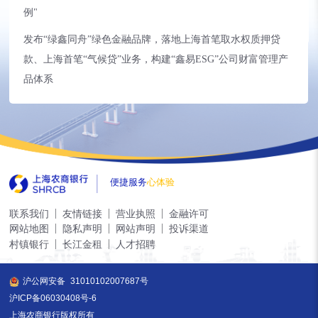
例"
发布“绿鑫同舟”绿色金融品牌，落地上海首笔取水权质押贷
款、上海首笔“气候贷”业务，构建“鑫易ESG”公司财富管理产
品体系
便捷服务
心体验
联系我们
友情链接
营业执照
金融许可
网站地图
隐私声明
网站声明
投诉渠道
村镇银行
长江金租
人才招聘
沪公网安备
31010102007687号
沪ICP备06030408号-6
上海农商银行版权所有