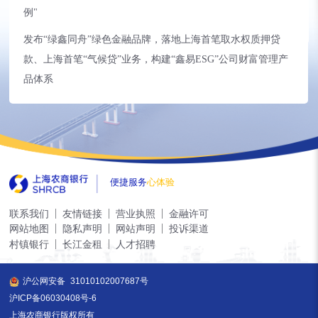
例"
发布“绿鑫同舟”绿色金融品牌，落地上海首笔取水权质押贷
款、上海首笔“气候贷”业务，构建“鑫易ESG”公司财富管理产
品体系
便捷服务
心体验
联系我们
友情链接
营业执照
金融许可
网站地图
隐私声明
网站声明
投诉渠道
村镇银行
长江金租
人才招聘
沪公网安备
31010102007687号
沪ICP备06030408号-6
上海农商银行版权所有