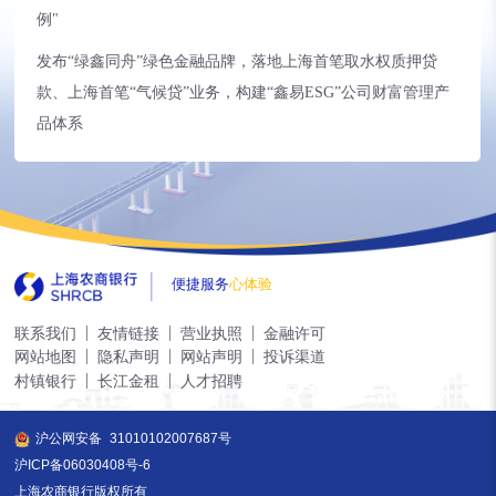
例"
发布“绿鑫同舟”绿色金融品牌，落地上海首笔取水权质押贷
款、上海首笔“气候贷”业务，构建“鑫易ESG”公司财富管理产
品体系
便捷服务
心体验
联系我们
友情链接
营业执照
金融许可
网站地图
隐私声明
网站声明
投诉渠道
村镇银行
长江金租
人才招聘
沪公网安备
31010102007687号
沪ICP备06030408号-6
上海农商银行版权所有