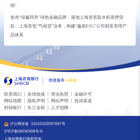
例"
发布“绿鑫同舟”绿色金融品牌，落地上海首笔取水权质押贷
款、上海首笔“气候贷”业务，构建“鑫易ESG”公司财富管理产
品体系
便捷服务
心体验
联系我们
友情链接
营业执照
金融许可
网站地图
隐私声明
网站声明
投诉渠道
村镇银行
长江金租
人才招聘
沪公网安备
31010102007687号
沪ICP备06030408号-6
上海农商银行版权所有