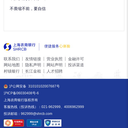
不畏缩不前，要自信
便捷服务
心体验
联系我们
友情链接
营业执照
金融许可
网站地图
隐私声明
网站声明
投诉渠道
村镇银行
长江金租
人才招聘
沪公网安备
31010102007687号
沪ICP备06030408号-6
上海农商银行版权所有
客服热线（投诉热线）：021-962999、4006962999
投诉邮箱：962999@shrcb.com