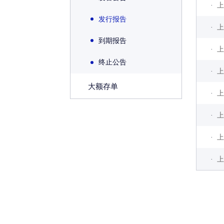
·
上
发行报告
·
上
到期报告
·
上
终止公告
·
上
大额存单
·
上
·
上
·
上
·
上