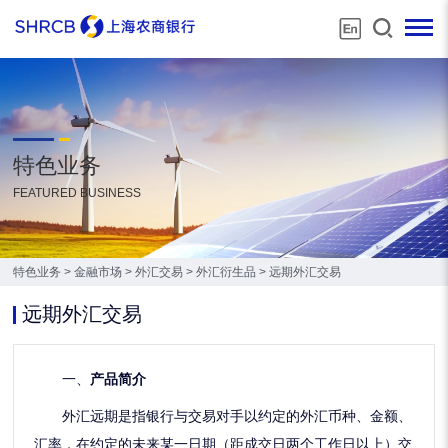
特色业务
FEATURED BUSINESS
特色业务
>
金融市场
>
外汇交易
>
外汇衍生品
>
远期外汇交易
远期外汇交易
一、
产品简介
外汇远期是指银行与交易对手以约定的外汇币种、金额、
汇率，在约定的未来某一日期（距成交日两个工作日以上）交