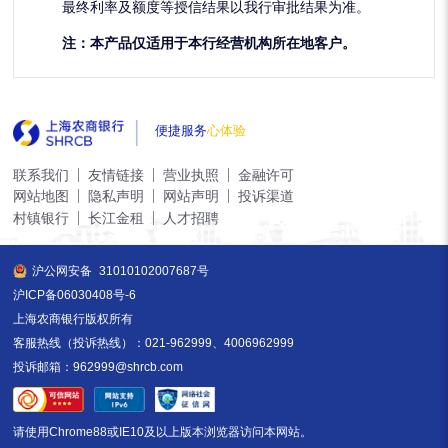
最终利率及额度等授信结果以我行审批结果为准。
注：本产品仅适用于本行经营机构所在地客户。
便捷服务
心体验
联系我们
友情链接
营业执照
金融许可
网站地图
隐私声明
网站声明
投诉渠道
村镇银行
长江金租
人才招聘
沪公网安备
31010102007687号
沪ICP备06030408号-6
上海农商银行版权所有
客服热线（投诉热线）：021-962999、4006962999
投诉邮箱：962999@shrcb.com
请使用Chrome88或IE10及以上版本浏览器访问本网站。