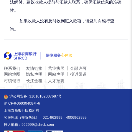
法解付。建议收款人提前与汇款人联系，确保汇款信息的准确
性。
如果收款人没有及时收到汇入款项，请及时向银行查
询。
便捷服务
心体验
联系我们
友情链接
营业执照
金融许可
网站地图
隐私声明
网站声明
投诉渠道
村镇银行
长江金租
人才招聘
沪公网安备
31010102007687号
沪ICP备06030408号-6
上海农商银行版权所有
客服热线（投诉热线）：021-962999、4006962999
投诉邮箱：962999@shrcb.com