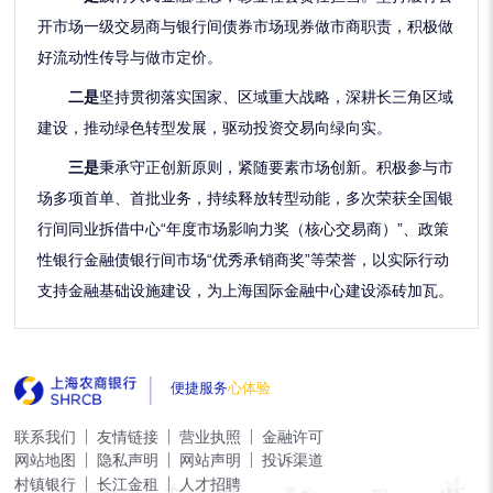
开市场一级交易商与银行间债券市场现券做市商职责
，积极做
好流动性传导与做市定价。
二是
坚持贯彻落实国家、区域重大战略，
深耕长三角区域
建设，推动绿色转型发展
，
驱动投资交易向绿向实
。
三
是
秉承守正创新原则，
紧随要素市场创新
。
积极参与市
场多项首单、首批业务，
持续释放转型动能
，
多次荣获全国银
行间同业拆借中心
“年度市场影响力奖（核心交易商）”、政策
性银行金融债银行间市场“优秀承销商奖”等荣誉，
以实际行动
支持金融基础设施建设，为上海国际金融中心建设添砖加瓦。
便捷服务
心体验
联系我们
友情链接
营业执照
金融许可
网站地图
隐私声明
网站声明
投诉渠道
村镇银行
长江金租
人才招聘