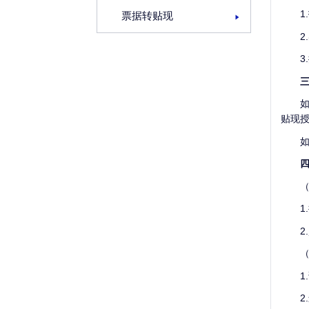
票据转贴现
贴现
2