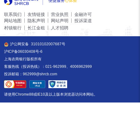
便捷服务
心体验
联系我们
友情链接
营业执照
金融许可
网站地图
隐私声明
网站声明
投诉渠道
村镇银行
长江金租
人才招聘
沪公网安备
31010102007687号
沪ICP备06030408号-6
上海农商银行版权所有
客服热线（投诉热线）：021-962999、4006962999
投诉邮箱：962999@shrcb.com
请使用Chrome88或IE10及以上版本浏览器访问本网站。