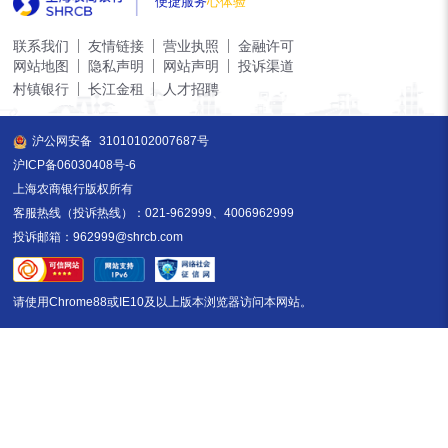
便捷服务
心体验
联系我们
友情链接
营业执照
金融许可
网站地图
隐私声明
网站声明
投诉渠道
村镇银行
长江金租
人才招聘
沪公网安备
31010102007687号
沪ICP备06030408号-6
上海农商银行版权所有
客服热线（投诉热线）：021-962999、4006962999
投诉邮箱：962999@shrcb.com
请使用Chrome88或IE10及以上版本浏览器访问本网站。