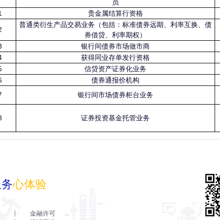
员
1
贵金属结算行资格
普通类衍生产品交易业务（包括：标准债券远期、利率互换、债
2
券借贷、利率期权）
3
银行间债券市场做市商
4
获得同业存单发行资格
5
信贷资产证券化业务
6
债券通报价机构
7
银行间市场债券柜台业务
8
证券投资基金托管业务
服务
心体验
金融许可