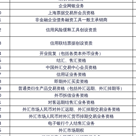
企业网银业务
0
上海票据交易所会员资格
1
非金融企业债务融资工具一般主承销商
2
信用风险缓释工具创设资质
3
信用联结票据创设资质
4
开业批复（包括各类本外币业务）
5
结汇、售汇资格
6
中国外汇交易中心会员资格
7
信用证业务资格
8
即期外汇买卖资格
9
普通类衍生产品交易资格（包括外汇远期、外汇掉期等）
0
外币拆借业务资格
1
对客远期结售汇业务资格
2
外汇市场人民币对外汇远期、外汇掉期交易业务资格
3
外汇市场人民币对外汇货币掉期交易业务资格
4
电子银行个人结售汇业务
5
外汇市场期权