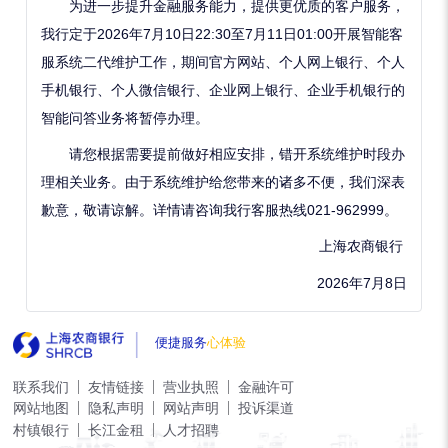
为进一步提升金融服务能力，提供更优质的客户服务，
我行定于
2026
年
7
月
10
日
22:30
至
7
月
11
日
01:00
开展智能客
服系统二代维护工作，期间官
方
网
站、
个人网
上银行、
个人
手机银行
、个人
微信银行
、
企业网
上
银
行、
企业手机银行
的
智能问答
业务
将暂停办理。
请您根据需要提前做好相应安排，错开系统维护时段办
理相关业务。由于系统维护给您带来的诸多不便，我们深表
歉意，敬请谅解。详情请咨询我行客服热线
021-962999
。
上海农商银行
2026
年
7
月
8
日
732
便捷服务
心体验
联系我们
友情链接
营业执照
金融许可
网站地图
隐私声明
网站声明
投诉渠道
村镇银行
长江金租
人才招聘